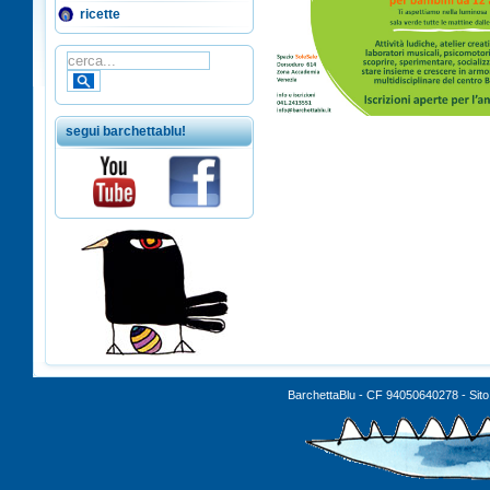
ricette
segui barchettablu!
BarchettaBlu - CF 94050640278 - Sito 