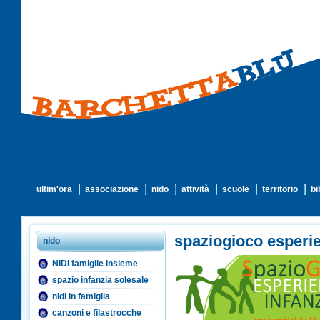
ultim'ora
associazione
nido
attività
scuole
territorio
bi
spaziogioco esperie
nido
NIDI famiglie insieme
spazio infanzia solesale
nidi in famiglia
canzoni e filastrocche