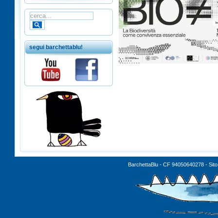
segui barchettablu!
BarchettaBlu - CF 94050640278 - Sito 