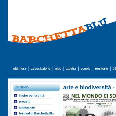
ultim'ora
associazione
nido
attività
scuole
territorio
bi
arte e biodiversità
territorio
in giro per la città
progetti
animazioni
festival di BarchettaBlu