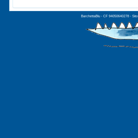
BarchettaBlu - CF 94050640278 - Sito 