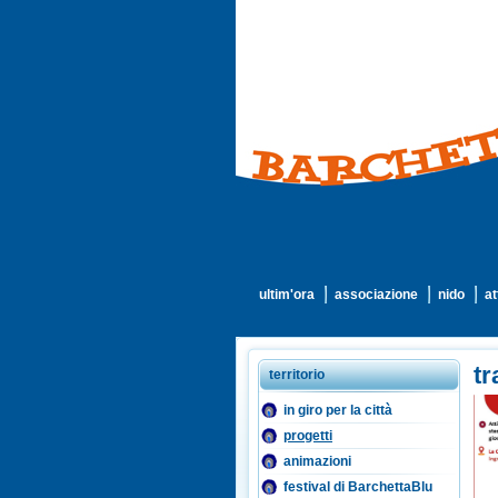
ultim'ora
associazione
nido
at
tr
territorio
in giro per la città
progetti
animazioni
festival di BarchettaBlu