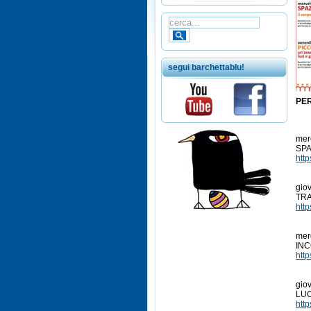
segui barchettablu!
PER
ÂÂ
ÂÂ
mer
SPAZ
htt
ÂÂ
ÂÂ
giov
TRA
htt
ÂÂ
ÂÂ
mer
INC
htt
ÂÂ
ÂÂ
gio
LUC
htt