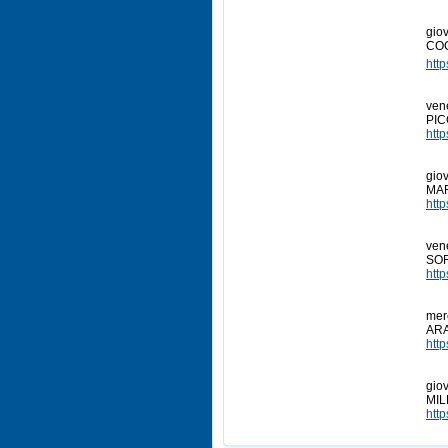
ÂÂ
ÂÂ
gio
COC
htt
ÂÂ
ÂÂ
ven
PICC
htt
ÂÂ
ÂÂ
gio
MAR
htt
ÂÂ
ÂÂ
ven
SOR
htt
ÂÂ
ÂÂ
mer
ARA
htt
ÂÂ
ÂÂ
gio
MIL
htt