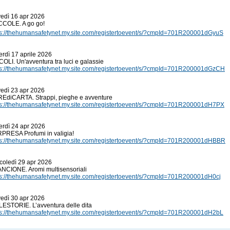
ÂÂÂÂÂ
ÂÂÂÂÂ
vedì 16 apr 2026
COLE. A go go!
ps://thehumansafetynet.my.site.com/registertoevent/s/?cmpId=701R200001dGyuS
ÂÂÂÂÂ
ÂÂÂÂÂ
erdì 17 aprile 2026
OLI. Un'avventura tra luci e galassie
ps://thehumansafetynet.my.site.com/registertoevent/s/?cmpId=701R200001dGzCH
ÂÂÂÂÂ
ÂÂÂÂÂ
vedì 23 apr 2026
EdiCARTA. Strappi, pieghe e avventure
ps://thehumansafetynet.my.site.com/registertoevent/s/?cmpId=701R200001dH7PX
ÂÂÂÂÂ
ÂÂÂÂÂ
erdì 24 apr 2026
PRESA Profumi in valigia!
ps://thehumansafetynet.my.site.com/registertoevent/s/?cmpId=701R200001dHBBR
ÂÂÂÂÂ
ÂÂÂÂÂ
coledì 29 apr 2026
NCIONE. Aromi multisensoriali
ps://thehumansafetynet.my.site.com/registertoevent/s/?cmpId=701R200001dH0cj
ÂÂÂÂÂ
ÂÂÂÂÂ
vedì 30 apr 2026
LESTORIE. L’avventura delle dita
ps://thehumansafetynet.my.site.com/registertoevent/s/?cmpId=701R200001dH2bL