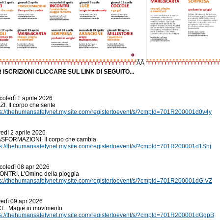
ÂÂ
 ISCRIZIONI CLICCARE SUL LINK DI SEGUITO...
ÂÂÂ
ÂÂÂÂÂ
coledì 1 aprile 2026
I. Il corpo che sente
ps://thehumansafetynet.my.site.com/registertoevent/s/?cmpId=701R200001d0v4y
ÂÂÂÂÂ
ÂÂÂÂÂ
edì 2 aprile 2026
SFORMAZIONI. Il corpo che cambia
ps://thehumansafetynet.my.site.com/registertoevent/s/?cmpId=701R200001d1Shj
ÂÂÂÂÂ
ÂÂÂÂÂ
coledì 08 apr 2026
ONTRI. L’Omino della pioggia
ps://thehumansafetynet.my.site.com/registertoevent/s/?cmpId=701R200001dGlVZ
ÂÂÂÂÂ
ÂÂÂÂÂ
vedì 09 apr 2026
E. Magie in movimento
ps://thehumansafetynet.my.site.com/registertoevent/s/?cmpId=701R200001dGgpB