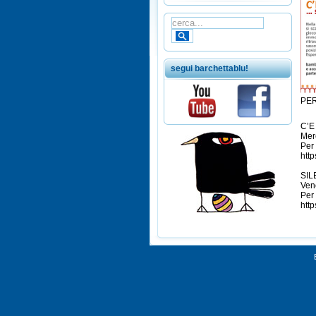
segui barchettablu!
PER
ÂÂ
C’E
Mer
Per
htt
ÂÂ
SILE
Ven
Per
htt
ÂÂ