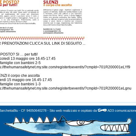
 PRENOTAZIONI CLICCA SUL LINK DI SEGUITO ...
Â
 POSTO? SI … per tutti!
coledì 13 maggio ore 16.45-17.45
 famiglie con bambini 2-5
ps://thehumansafetynet.my.site.com/registertoevent/s/?cmpId=701R200001eLYf9
Â
NZI il corpo che ascolta
erdì 15 maggio ore 16.45-17.45
 famiglie con bambini 1-3
ps://thehumansafetynet.my.site.com/registertoevent/s/?cmpId=701R200001eLgnu
ÂÂ
BarchettaBlu - CF 94050640278 - Sito web realizzato e ospitato da
AD3 comunicazion