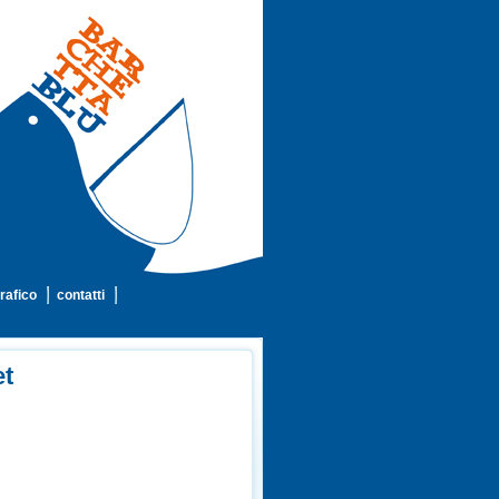
rafico
contatti
et