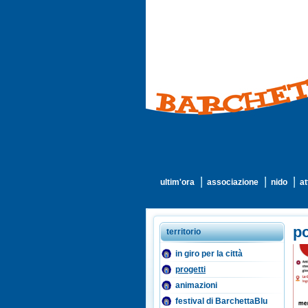
ultim'ora
associazione
nido
at
po
territorio
in giro per la città
progetti
animazioni
festival di BarchettaBlu