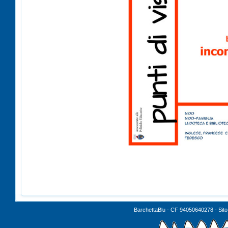
BarchettaBlu - CF 94050640278 - Sito 