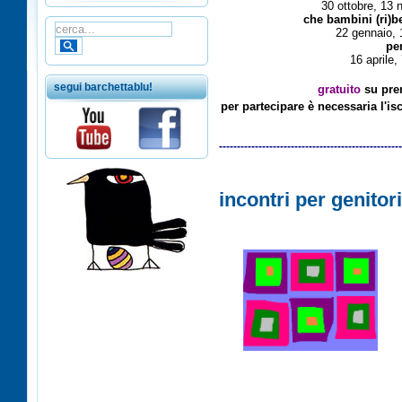
30 ottobre, 13
che bambini (ri)bell
22 gennaio, 19 febbra
per non dir sem
16 aprile, 7 maggio
segui barchettablu!
gratuito
su pre
per partecipare è necessaria l'is
---------------------------------------------------
incontri per genitori