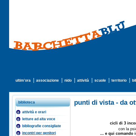
ultim'ora
associazione
nido
attività
scuole
territorio
bi
punti di vista - da 
biblioteca
attività e orari
letture ad alta voce
cicli di 3 incont
bibliografie consigliate
con la psi
incontri per genitori
... e qui comando i