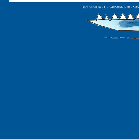
BarchettaBlu - CF 94050640278 - Sito 