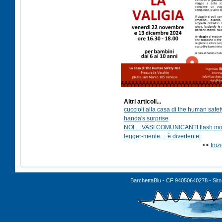
Altri articoli...
cuccioli alla casa di the human safet
handa's surprise
NOI ... VASI COMUNICANTI flash m
legger-mente ... è divertente|
<<
Iniz
BarchettaBlu - CF 94050640278 - Sito 