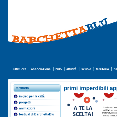
ultim'ora
associazione
nido
attività
scuole
territorio
bi
primi imperdibili a
territorio
in giro per la città
progetti
animazioni
festival di BarchettaBlu