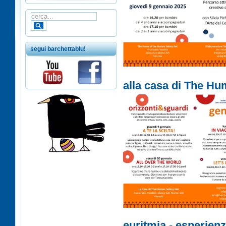
segui barchettablu!
alla casa di The Hu
euritmia - esperienz