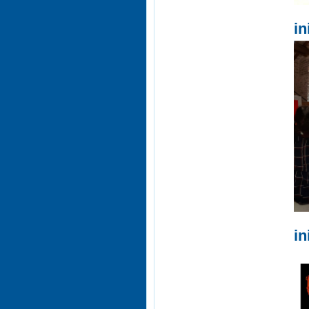
in
in