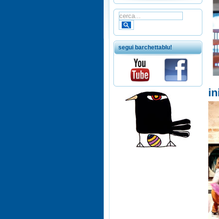
segui barchettablu!
in