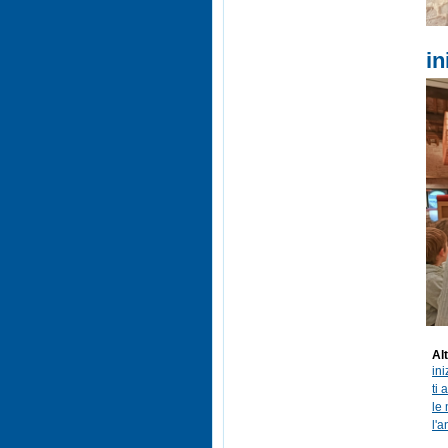
in
Alt
ini
ti
le
l'a