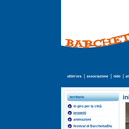
ultim'ora
associazione
nido
at
in
territorio
in giro per la città
progetti
animazioni
festival di BarchettaBlu