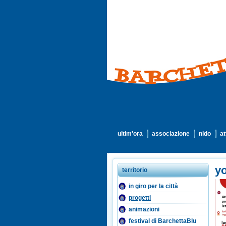
ultim'ora
associazione
nido
at
yo
territorio
in giro per la città
progetti
animazioni
festival di BarchettaBlu