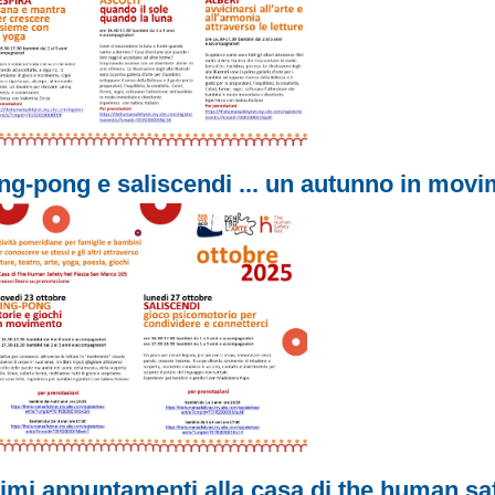
ng-pong e saliscendi ... un autunno in mov
imi appuntamenti alla casa di the human saf