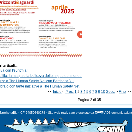
ri articoli...
va con l'euritmia!
llilà. la magia e la bellezza delle lingue del mondo
rzo a The Human Safety Net con BarchettaBlu
bbraio con tante iniziative a The Human Safety Net
<<
Inizio
<
Prec.
1
2
3
4
5
6
7
8
9
10
Succ.
>
Fine
>>
Pagina 2 di 35
BarchettaBlu - CF 94050640278 - Sito web realizzato e ospitato da
AD3 comunicazion