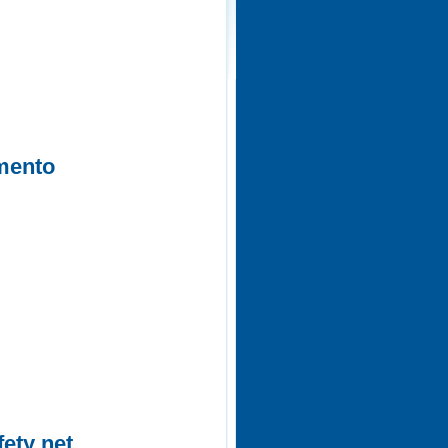
imento
ety net