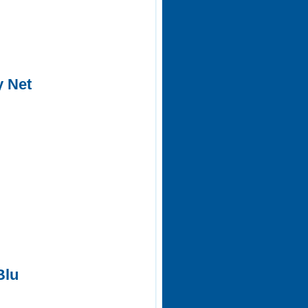
y Net
Blu