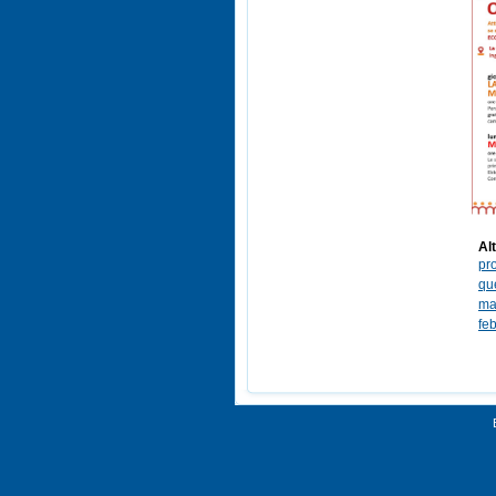
Alt
pro
que
ma
fe