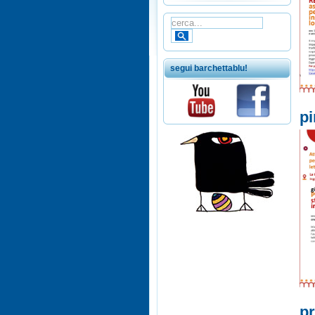
segui barchettablu!
pi
pr