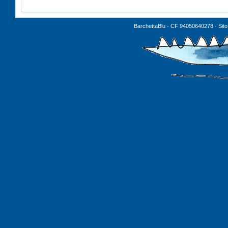
BarchettaBlu - CF 94050640278 - Sito 