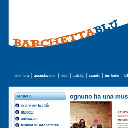
ultim'ora
associazione
nido
attività
scuole
territorio
bi
ognuno ha una musi
territorio
in giro per la città
progetti
animazioni
festival di BarchettaBlu