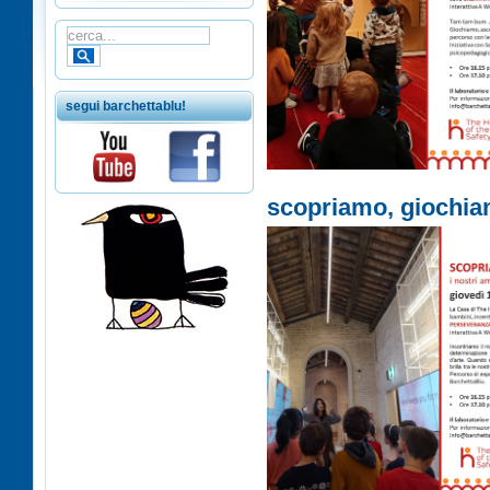
segui barchettablu!
scopriamo, giochi