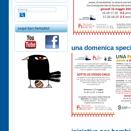
segui barchettablu!
una domenica specia