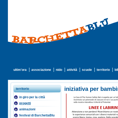
ultim'ora
associazione
nido
attività
scuole
territorio
bi
iniziativa per bambi
territorio
in giro per la città
progetti
animazioni
festival di BarchettaBlu