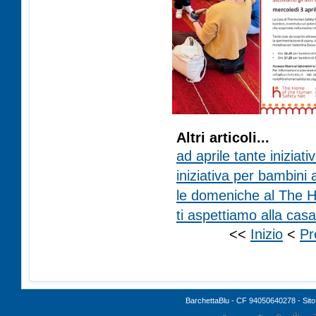
Altri articoli...
ad aprile tante iniziat
iniziativa per bambini
le domeniche al The 
ti aspettiamo alla cas
<<
Inizio
<
Pr
BarchettaBlu - CF 94050640278 - Sito 